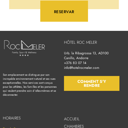
RESERVAR
HÔTEL ROC MELER
Urb. la Ribagrossa 13, AD100
Canillo, Andorre
+376 83 07 14
info@hotelrocmeler.com
Son emplacement se distingue par son
incroyable environnement naturel et ses vues
COMMENT S'Y
exceptionnelles. Nos services sont conçus
RENDRE
pour les athlètes, les familles et les personnes
qui veulent prendre soin d’elles-mêmes et se
déconnecter.
HORAIRES
ACCUEIL
CHAMBRES