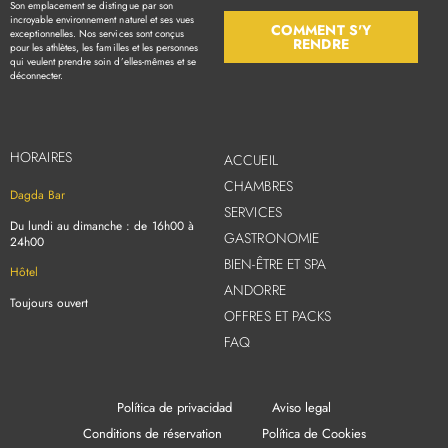
Son emplacement se distingue par son
incroyable environnement naturel et ses vues
COMMENT S'Y
exceptionnelles. Nos services sont conçus
RENDRE
pour les athlètes, les familles et les personnes
qui veulent prendre soin d’elles-mêmes et se
déconnecter.
HORAIRES
ACCUEIL
CHAMBRES
Dagda Bar
SERVICES
Du lundi au dimanche : de 16h00 à
GASTRONOMIE
24h00
BIEN-ÊTRE ET SPA
Hôtel
ANDORRE
Toujours ouvert
OFFRES ET PACKS
FAQ
Política de privacidad
Aviso legal
Conditions de réservation
Política de Cookies