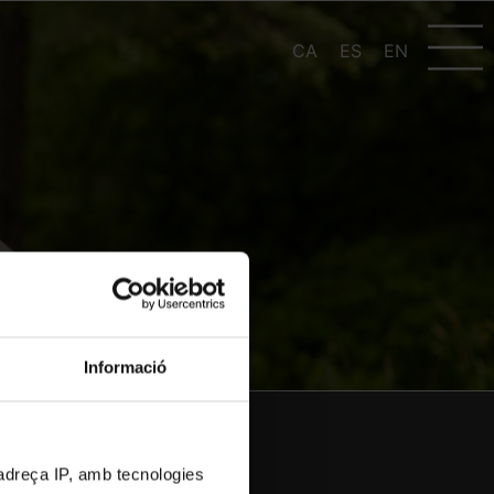
CA
ES
EN
Informació
ACCUEIL
adreça IP, amb tecnologies