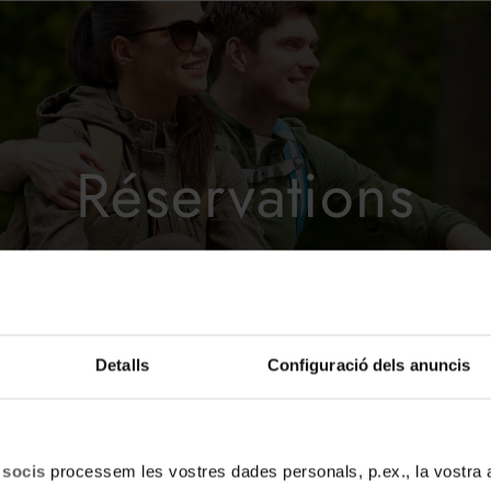
Réservations
HOTEL ROC MELER**** ANDORRE
Detalls
Configuració dels anuncis
EL ROC MELER
HORAIRES
 socis
processem les vostres dades personals, p.ex., la vostra 